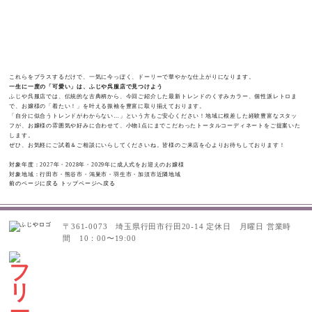
これらをプラスするだけで、一気に今っぽく、ドーリーで華やかな仕上がりになります。
一生に一度の「可愛い」は、ふじや呉服店で見つけよう
ふじや呉服店では、伝統的な古典柄から、今回ご紹介した最新トレンドのくすみカラー、個性派レトロま
で、お嬢様の「着たい！」を叶える振袖を豊富に取り揃えております。
「自分に似合うトレンドがわからない…」という方もご安心ください！地域に根差した経験豊富なスタッ
フが、お嬢様の雰囲気や好みに合わせて、小物1点にまでこだわったトータルコーディネートをご提案いた
します。
ぜひ、お気軽にご試着＆ご相談にいらしてくださいね。皆様のご来店を心よりお待ちしております！
対象年度：2027年・2028年・2029年に成人式をお迎えのお嬢様
対象地域：行田市・熊谷市・鴻巣市・羽生市・加須市近隣地域
前のページに戻る
トップページへ戻る
〒361-0073 埼玉県行田市行田20-14
定休日 月曜日
営業時
間 10：00〜19:00