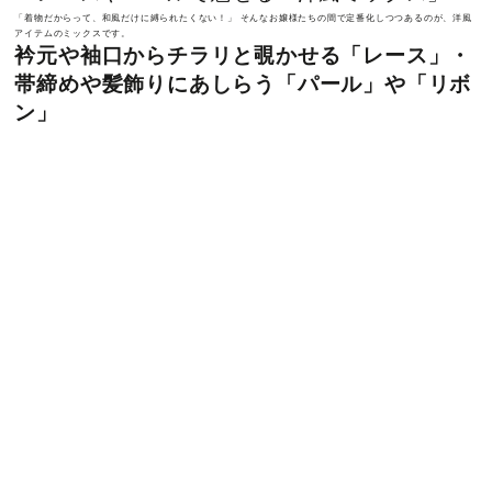
「着物だからって、和風だけに縛られたくない！」 そんなお嬢様たちの間で定番化しつつあるのが、洋風
アイテムのミックスです。
衿元や袖口からチラリと覗かせる「レース」・
帯締めや髪飾りにあしらう「パール」や「リボ
ン」