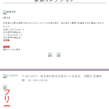
AI-14
白生地に大胆な花柄でほんのりとエンジとくすみ系の色で、品の良さと豪華さを融合させた逸品に仕上げ
ました。
お買い上げフルセット
418,000
円(税込み)
レンタルフルセット
292,600
円(税込み)
その他
ポップ
前のページに戻る
〒361-0073 埼玉県行田市行田20-14
定休日 月曜日
営業時
間 10：00〜19:00