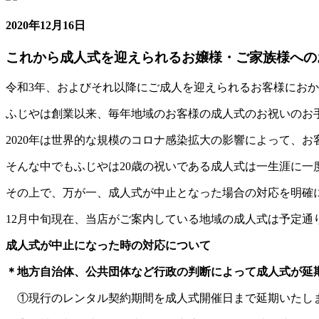
2020年12月16日
これから成人式を迎えられるお嬢様・ご家族様への
令和
3
年、およびそれ以降にご成人を迎えられるお客様におか
ふじやは創業以来、毎年地域のお客様の成人式のお祝いのお
2020
年は世界的な規模のコロナ感染拡大の影響によって、お
そんな中でもふじやは
20
歳の祝いである成人式は一生涯に一
その上で、万が一、成人式が中止となった場合の対応を明確
12
月中旬現在、当店がご案内している地域の成人式は予定通
成人式が中止になった時の対応について
＊地方自治体、公共団体など行政の判断によって成人式が延
①現行のレンタル契約期間を成人式開催日まで延期いたし