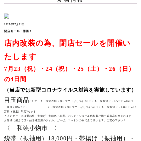
2020年07月21日
閉店セール！開催！
店内改装の為、閉店セールを開催い
たします
7月23（祝）・24（祝）・25（土）・26（日）
の4日間
（当店では新型コロナウイルス対策を実施しています）
目玉商品
として、１．振袖表地（お仕立て上がり品）3万円＋帯・長襦袢セット5万円＝8万円
（税別）限定3セット ２．振袖表地（お仕立て上がり品）5万円＋帯・長襦袢セット8万円＝13
万円（税別）限定3セット
＊上記セットには重ね衿・帯揚げ・帯締め・草履、バッグ・ショール他和装小物一式新品が含まれます、
お客様に揃えて頂く品は補正用のタオル、ガーゼ、コットンのみで全て揃います、ご安心下さい！
〈 和装小物市 〉
袋帯（振袖用）18,000円・帯揚げ（振袖用）・